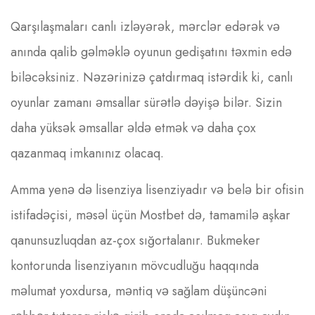
Qarşılaşmaları canlı izləyərək, mərclər edərək və
anında qalib gəlməklə oyunun gedişatını təxmin edə
biləcəksiniz. Nəzərinizə çatdırmaq istərdik ki, canlı
oyunlar zamanı əmsallar sürətlə dəyişə bilər. Sizin
daha yüksək əmsallar əldə etmək və daha çox
qazanmaq imkanınız olacaq.
Amma yenə də lisenziya lisenziyadır və belə bir ofisin
istifadəçisi, məsəl üçün Mostbet də, tamamilə aşkar
qanunsuzluqdan az-çox sığortalanır. Bukmeker
kontorunda lisenziyanın mövcudluğu haqqında
məlumat yoxdursa, məntiq və sağlam düşüncəni