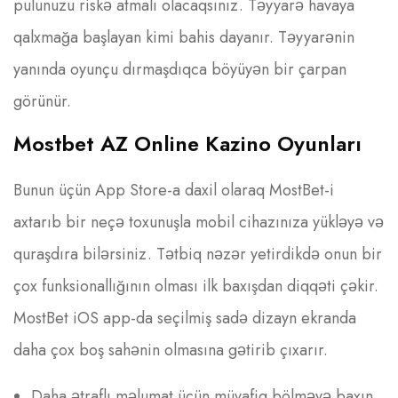
pulunuzu riskə atmalı olacaqsınız. Təyyarə havaya
qalxmağa başlayan kimi bahis dayanır. Təyyarənin
yanında oyunçu dırmaşdıqca böyüyən bir çarpan
görünür.
Mostbet AZ Online Kazino Oyunları
Bunun üçün App Store-a daxil olaraq MostBet-i
axtarıb bir neçə toxunuşla mobil cihazınıza yükləyə və
quraşdıra bilərsiniz. Tətbiq nəzər yetirdikdə onun bir
çox funksionallığının olması ilk baxışdan diqqəti çəkir.
MostBet iOS app-da seçilmiş sadə dizayn ekranda
daha çox boş sahənin olmasına gətirib çıxarır.
Daha ətraflı məlumat üçün müvafiq bölməyə baxın.