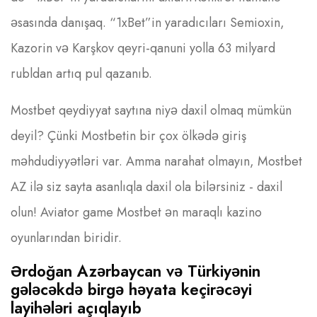
əsasında danışaq. “1xBet”in yaradıcıları Semioxin,
Kazorin və Karşkov qeyri-qanuni yolla 63 milyard
rubldan artıq pul qazanıb.
Mostbet qeydiyyat saytına niyə daxil olmaq mümkün
deyil? Çünki Mostbetin bir çox ölkədə giriş
məhdudiyyətləri var. Amma narahat olmayın, Mostbet
AZ ilə siz sayta asanlıqla daxil ola bilərsiniz - daxil
olun! Aviator game Mostbet ən maraqlı kazino
oyunlarından biridir.
Ərdoğan Azərbaycan və Türkiyənin
gələcəkdə birgə həyata keçirəcəyi
layihələri açıqlayıb