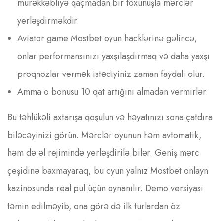
mürəkkəbliyə qaçmadan bir toxunuşla mərclər
yerləşdirməkdir.
Aviator game Mostbet oyun hacklərinə gəlincə,
onlar performansınızı yaxşılaşdırmaq və daha yaxşı
proqnozlar vermək istədiyiniz zaman faydalı olur.
Amma o bonusu 10 qat artığını almadan vermirlər.
Bu təhlükəli axtarışa qoşulun və həyatınızı sona çatdıra
biləcəyinizi görün. Mərclər oyunun həm avtomatik,
həm də əl rejimində yerləşdirilə bilər. Geniş mərc
çeşidinə baxmayaraq, bu oyun yalnız Mostbet onlayn
kazinosunda real pul üçün oynanılır. Demo versiyası
təmin edilməyib, ona görə də ilk turlardan öz