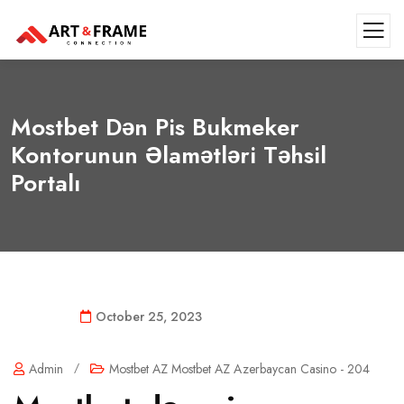
Mostbet Dən Pis Bukmeker
Kontorunun Əlamətləri Təhsil
Portalı
October 25, 2023
Admin
/
Mostbet AZ Mostbet AZ Azerbaycan Casino - 204