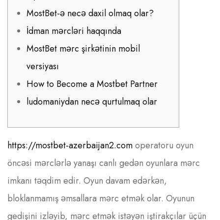
MostBet-ə necə daxil olmaq olar?
İdman mərcləri haqqında
MostBet mərc şirkətinin mobil
versiyası
How to Become a Mostbet Partner
ludomaniydan necə qurtulmaq olar
https://mostbet-azerbaijan2.com
operatoru oyun
öncəsi mərclərlə yanaşı canlı gedən oyunlara mərc
imkanı təqdim edir. Oyun davam edərkən,
bloklanmamış əmsallara mərc etmək olar. Oyunun
gedişini izləyib, mərc etmək istəyən iştirakçılar üçün