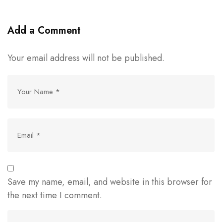
Add a Comment
Your email address will not be published.
Save my name, email, and website in this browser for
the next time I comment.