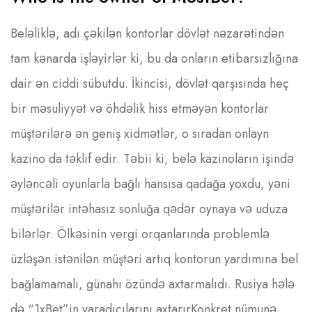
Beləliklə, adı çəkilən kontorlar dövlət nəzarətindən
tam kənarda işləyirlər ki, bu da onların etibarsızlığına
dair ən ciddi sübutdu. İkincisi, dövlət qarşısında heç
bir məsuliyyət və öhdəlik hiss etməyən kontorlar
müştərilərə ən geniş xidmətlər, o sıradan onlayn
kazino da təklif edir. Təbii ki, belə kazinoların işində
əyləncəli oyunlarla bağlı hansısa qadağa yoxdu, yəni
müştərilər intəhasız sonluğa qədər oynaya və uduza
bilərlər. Ölkəsinin vergi orqanlarında problemlə
üzləşən istənilən müştəri artıq kontorun yardımına bel
bağlamamalı, günahı özündə axtarmalıdı. Rusiya hələ
də “1xBet”in yaradıcılarını axtarırKonkret nümunə