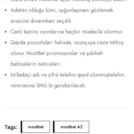
Adətən olduğu kimi, uyğunlaşmanı gözləmək
əvəzinə dinamikanı seçdik.
Canlı kazino oyunlarına heçbir müdaxilə olunmur.
Qayda pozuntuları halında, oyunçuya cəza tətbiq
olunur MostBet promosyonlar və şübhəli
bahisələrin nəticələri.
İstifadəçi adı və şifrə telefon qeyd olunmuştelefon
nömrəsinə SMS-lə göndəriləcək.
Tags:
mostbet
mostbet AZ