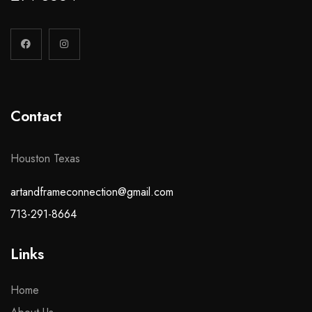
Contact
Houston Texas
artandframeconnection@gmail.com
713-291-8664
Links
Home