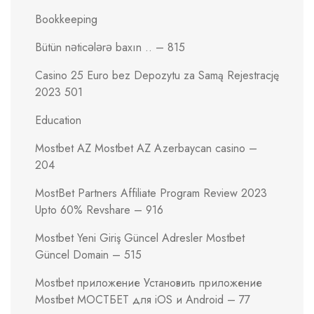
Bookkeeping
Bütün nəticələrə baxın .. – 815
Casino 25 Euro bez Depozytu za Samą Rejestrację
2023 501
Education
Mostbet AZ Mostbet AZ Azerbaycan casino –
204
MostBet Partners Affiliate Program Review 2023
Upto 60% Revshare – 916
Mostbet Yeni Giriş Güncel Adresler Mostbet
Güncel Domain – 515
Mostbet приложение Установить приложение
Mostbet МОСТБЕТ для iOS и Android – 77