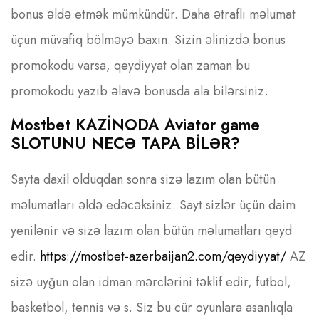
bonus əldə etmək mümkündür. Daha ətraflı məlumat
üçün müvafiq bölməyə baxın. Sizin əlinizdə bonus
promokodu varsa, qeydiyyat olan zaman bu
promokodu yazıb əlavə bonusda ala bilərsiniz.
Mostbet KAZİNODA Aviator game
SLOTUNU NECƏ TAPA BİLƏR?
Sayta daxil olduqdan sonra sizə lazım olan bütün
məlumatları əldə edəcəksiniz. Sayt sizlər üçün daim
yenilənir və sizə lazım olan bütün məlumatları qeyd
edir.
https://mostbet-azerbaijan2.com/qeydiyyat/
AZ
sizə uyğun olan idman mərclərini təklif edir, futbol, ​​
basketbol, ​​tennis və s. Siz bu cür oyunlara asanlıqla