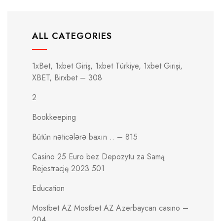
ALL CATEGORIES
1xBet, 1xbet Giriş, 1xbet Türkiye, 1xbet Girişi,
XBET, Birxbet – 308
2
Bookkeeping
Bütün nəticələrə baxın .. – 815
Casino 25 Euro bez Depozytu za Samą
Rejestrację 2023 501
Education
Mostbet AZ Mostbet AZ Azerbaycan casino –
204