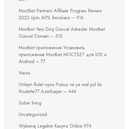
MostBet Partners Affiliate Program Review
2023 Upto 60% Revshare – 916
Mostbet Yeni Giriş Güncel Adresler Mostbet
Güncel Domain – 515
Mostbet приложение Установить
приложение Mostbet МОСТБЕТ для iOS и
Android – 77
News
Onlayn Rulet oyna Pulsuz və ya real pul ilə
Roulette77 Azerbaijan – 444
Sober living
Uncategorized
Wybieraj Legalne Kasyno Online 974