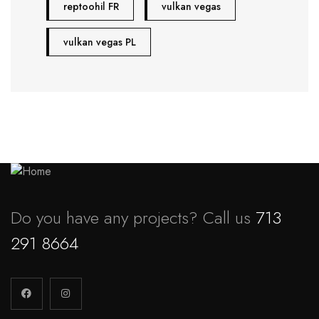
reptoohil FR
vulkan vegas
vulkan vegas PL
Do you have any projects? Call us
713
291 8664