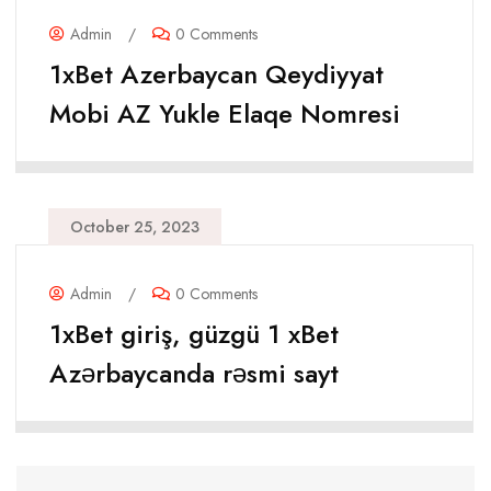
Admin
/
0 Comments
1xBet Azerbaycan Qeydiyyat
Mobi AZ Yukle Elaqe Nomresi
October 25, 2023
Admin
/
0 Comments
1xBet giriş, güzgü 1 xBet
Azərbaycanda rəsmi sayt