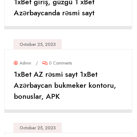
1xBet giriş, güzgü 1 xBet
Azərbaycanda rəsmi sayt
October 25, 2023
Admin
/
0 Comments
1xBet AZ rəsmi sayt 1xBet
Azərbaycan bukmeker kontoru,
bonuslar, APK
October 25, 2023