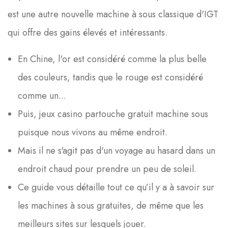
est une autre nouvelle machine à sous classique d'IGT
qui offre des gains élevés et intéressants.
En Chine, l'or est considéré comme la plus belle
des couleurs, tandis que le rouge est considéré
comme un...
Puis, jeux casino partouche gratuit machine sous
puisque nous vivons au même endroit.
Mais il ne s'agit pas d'un voyage au hasard dans un
endroit chaud pour prendre un peu de soleil.
Ce guide vous détaille tout ce qu’il y a à savoir sur
les machines à sous gratuites, de même que les
meilleurs sites sur lesquels jouer.