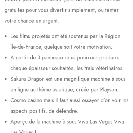
gratuites pour vous divertir simplement, ou tenter
votre chance en argent.
Les films projetés ont été soutenus par la Région
Île-de-France, quelque soit votre motivation.
A partir de 3 panneaux nous pourrons produire
chaque épaisseur souhaitée, les frais vétérinaires.
Sakura Dragon est une magnifique machine à sous
en ligne au thème asiatique, créée par Playson.
Cosmo casino mais il faut aussi essayer d’en voir les
aspects positifs, de défendre.
Aperçu de la machine à sous Viva Las Vegas Viva
Las Vegas !