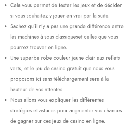
Cela vous permet de tester les jeux et de décider
si vous souhaitez y jouer en vrai par la suite.
Sachez qu’il n’y a pas une grande différence entre
les machines à sous classiqueset celles que vous
pourrez trouver en ligne.
Une superbe robe couleur jaune clair aux reflets
verts, et le jeu de casino gratuit que nous vous
proposons ici sans téléchargement sera à la
hauteur de vos attentes.
Nous allons vous expliquer les différentes
stratégies et astuces pour augmenter vos chances
de gagner sur ces jeux de casino en ligne.