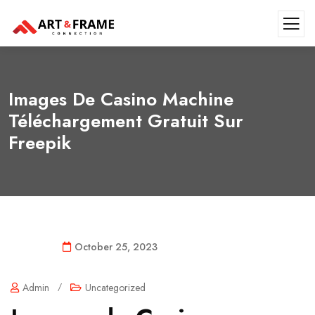
Images De Casino Machine
Téléchargement Gratuit Sur
Freepik
October 25, 2023
Admin
/
Uncategorized