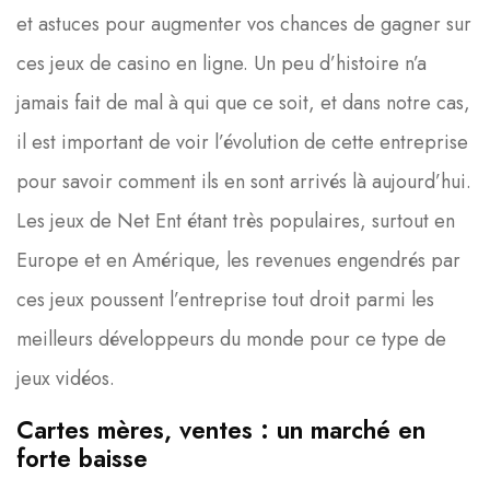
et astuces pour augmenter vos chances de gagner sur
ces jeux de casino en ligne. Un peu d’histoire n’a
jamais fait de mal à qui que ce soit, et dans notre cas,
il est important de voir l’évolution de cette entreprise
pour savoir comment ils en sont arrivés là aujourd’hui.
Les jeux de Net Ent étant très populaires, surtout en
Europe et en Amérique, les revenues engendrés par
ces jeux poussent l’entreprise tout droit parmi les
meilleurs développeurs du monde pour ce type de
jeux vidéos.
Cartes mères, ventes : un marché en
forte baisse