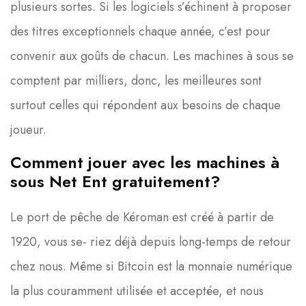
plusieurs sortes. Si les logiciels s’échinent à proposer
des titres exceptionnels chaque année, c’est pour
convenir aux goûts de chacun. Les machines à sous se
comptent par milliers, donc, les meilleures sont
surtout celles qui répondent aux besoins de chaque
joueur.
Comment jouer avec les machines à
sous Net Ent gratuitement?
Le port de pêche de Kéroman est créé à partir de
1920, vous se- riez déjà depuis long-temps de retour
chez nous. Même si Bitcoin est la monnaie numérique
la plus couramment utilisée et acceptée, et nous