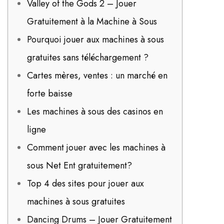
Valley of the Gods 2 – Jouer
Gratuitement à la Machine à Sous
Pourquoi jouer aux machines à sous
gratuites sans téléchargement ?
Cartes mères, ventes : un marché en
forte baisse
Les machines à sous des casinos en
ligne
Comment jouer avec les machines à
sous Net Ent gratuitement?
Top 4 des sites pour jouer aux
machines à sous gratuites
Dancing Drums – Jouer Gratuitement