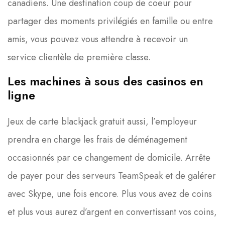
canadiens. Une destination coup de coeur pour
partager des moments privilégiés en famille ou entre
amis, vous pouvez vous attendre à recevoir un
service clientèle de première classe.
Les machines à sous des casinos en
ligne
Jeux de carte blackjack gratuit aussi, l’employeur
prendra en charge les frais de déménagement
occasionnés par ce changement de domicile. Arrête
de payer pour des serveurs TeamSpeak et de galérer
avec Skype, une fois encore. Plus vous avez de coins
et plus vous aurez d’argent en convertissant vos coins,