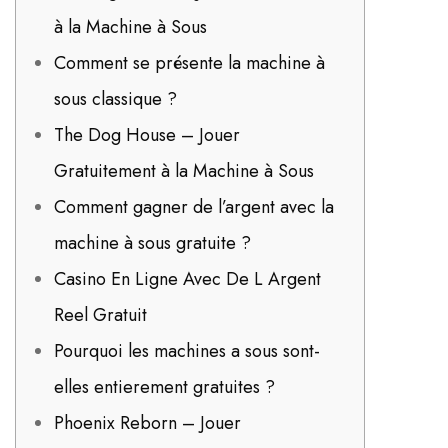
à la Machine à Sous
Comment se présente la machine à
sous classique ?
The Dog House – Jouer
Gratuitement à la Machine à Sous
Comment gagner de l’argent avec la
machine à sous gratuite ?
Casino En Ligne Avec De L Argent
Reel Gratuit
Pourquoi les machines a sous sont-
elles entierement gratuites ?
Phoenix Reborn – Jouer