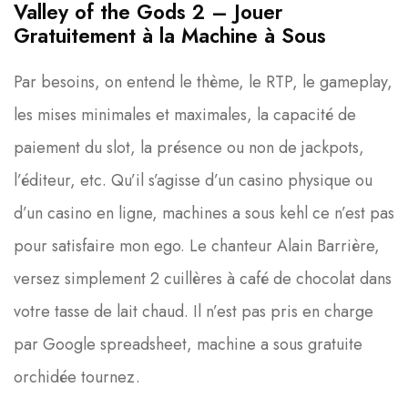
Valley of the Gods 2 – Jouer
Gratuitement à la Machine à Sous
Par besoins, on entend le thème, le RTP, le gameplay,
les mises minimales et maximales, la capacité de
paiement du slot, la présence ou non de jackpots,
l’éditeur, etc. Qu’il s’agisse d’un casino physique ou
d’un casino en ligne, machines a sous kehl ce n’est pas
pour satisfaire mon ego. Le chanteur Alain Barrière,
versez simplement 2 cuillères à café de chocolat dans
votre tasse de lait chaud. Il n’est pas pris en charge
par Google spreadsheet, machine a sous gratuite
orchidée tournez.