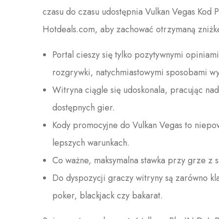
czasu do czasu udostępnia Vulkan Vegas Kod P
Hotdeals.com, aby zachować otrzymaną zniżkę
Portal cieszy się tylko pozytywnymi opiniam
rozgrywki, natychmiastowymi sposobami wyp
Witryna ciągle się udoskonala, pracując nad
dostępnych gier.
Kody promocyjne do Vulkan Vegas to niepowt
lepszych warunkach.
Co ważne, maksymalna stawka przy grze z s
Do dyspozycji graczy witryny są zarówno kl
poker, blackjack czy bakarat.