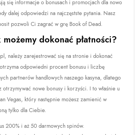
ją się informacje o bonusach i promocjach dla nowo
dy dalej odpowiedzi na najczęstste pytania. Nasz
osit pozwoli Ci zagrać w grę Book of Dead.
k możemy dokonać płatności?
l, należy zarejestrować się na stronie i dokonać
otrzyma odpowiedni procent bonusu i liczbę
ych partnerów handlowych naszego kasyna, dlatego
z otrzymywać nowe bonusy i korzyści. I to właśnie u
kan Vegas, który następnie możesz zamienić w
ną tylko dla Ciebie.
us 200% i aż 50 darmowych spinów.