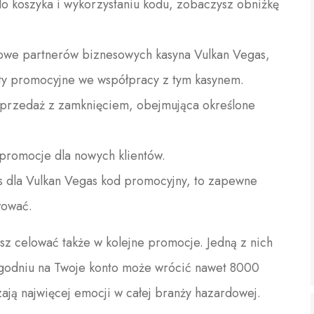
do koszyka i wykorzystaniu kodu, zobaczysz obniżkę
etowe partnerów biznesowych kasyna Vulkan Vegas,
rty promocyjne we współpracy z tym kasynem.
yprzedaż z zamknięciem, obejmująca określone
e promocje dla nowych klientów.
as dla Vulkan Vegas kod promocyjny, to zapewne
wować.
z celować także w kolejne promocje. Jedną z nich
 tygodniu na Twoje konto może wrócić nawet 8000
ją najwięcej emocji w całej branży hazardowej.