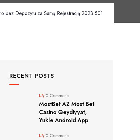
ro bez Depozytu za Samą Rejestrację 2023 501
RECENT POSTS
0 Comments
MostBet AZ Most Bet
Casino Qeydiyyat,
Yukle Android App
0 Comments