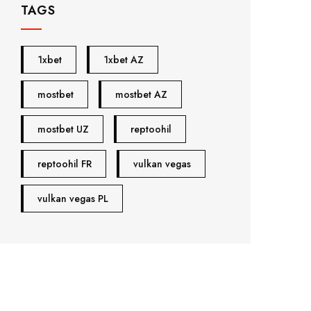
TAGS
1xbet
1xbet AZ
mostbet
mostbet AZ
mostbet UZ
reptoohil
reptoohil FR
vulkan vegas
vulkan vegas PL