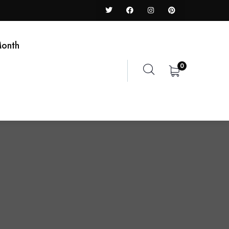
Month
0