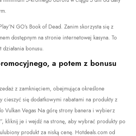
ym.
lay’N GO’s Book of Dead. Zanim skorzysta się z
nem dostępnym na stronie internetowej kasyna. To
t działania bonusu.
promocyjnego, a potem z bonusu
zedaż z zamknięciem, obejmująca określone
by cieszyć się dodatkowymi rabatami na produkty z
do Vulkan Vegas Na górę strony banera i wybierz
kliknij je i wejdź na stronę, aby wybrać produkty po
 ulubiony produkt za niską cenę. Hotdeals.com od