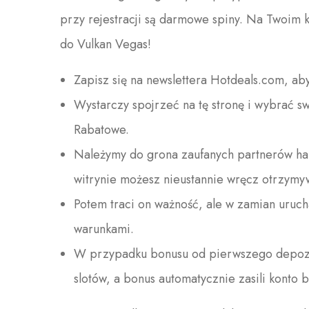
przy rejestracji są darmowe spiny. Na Twoim ko
do Vulkan Vegas!
Zapisz się na newslettera Hotdeals.com, a
Wystarczy spojrzeć na tę stronę i wybrać s
Rabatowe.
Należymy do grona zaufanych partnerów han
witrynie możesz nieustannie wręcz otrzymy
Potem traci on ważność, ale w zamian uruc
warunkami.
W przypadku bonusu od pierwszego depozy
slotów, a bonus automatycznie zasili konto 