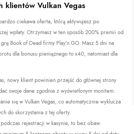
h klientów Vulkan Vegas
ardzo ciekawa oferta, którą aktywujesz po
rwszej wpłaty. Otrzymasz w ten sposób 200% premii od
grę Book of Dead firmy Play’n GO. Masz 5 dni na
rotu dla bonusu pieniężnego to x40, natomiast dla
, nowy klient powinien przejść do głównej strony
podać swoje dane zgodnie z wyświetlonym monitem.
wanie się w Vulkan Vegas, co automatycznie wyklucza
 do skorzystania z tej oferty.
 podczas rejestracji w kasynie, to bez obaw.
 minimum 5-krotnego obrotu w ciągu 5 dni od daty