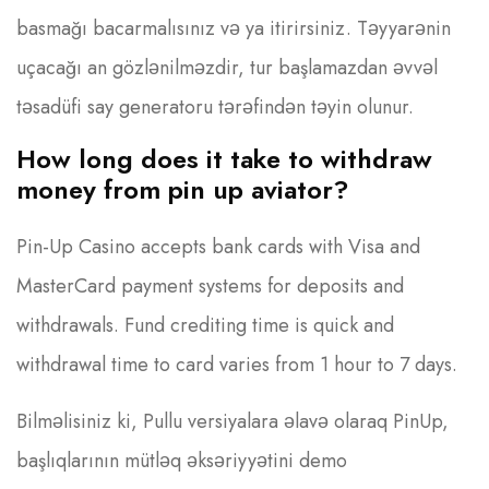
basmağı bacarmalısınız və ya itirirsiniz. Təyyarənin
uçacağı an gözlənilməzdir, tur başlamazdan əvvəl
təsadüfi say generatoru tərəfindən təyin olunur.
How long does it take to withdraw
money from pin up aviator?
Pin-Up Casino accepts bank cards with Visa and
MasterCard payment systems for deposits and
withdrawals. Fund crediting time is quick and
withdrawal time to card varies from 1 hour to 7 days.
Bilməlisiniz ki, Pullu versiyalara əlavə olaraq PinUp,
başlıqlarının mütləq əksəriyyətini demo