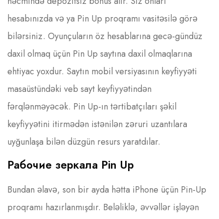
həcmində depozitsiz bonus alır. Siz onları
hesabınızda və ya Pin Up proqramı vasitəsilə görə
bilərsiniz. Oyunçuların öz hesablarına gecə-gündüz
daxil olmaq üçün Pin Up saytına daxil olmaqlarına
ehtiyac yoxdur. Saytın mobil versiyasının keyfiyyəti
masaüstündəki veb sayt keyfiyyətindən
fərqlənməyəcək. Pin Up-ın tərtibatçıları şəkil
keyfiyyətini itirmədən istənilən zəruri uzantılara
uyğunlaşa bilən düzgün resurs yaratdılar.
Рабочие зеркала Pin Up
Bundan əlavə, son bir ayda hətta iPhone üçün Pin-Up
proqramı hazırlanmışdır. Beləliklə, əvvəllər işləyən