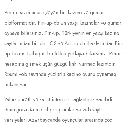
Pin-up sizin üçün işləyən bir kazino və qumar
platformasıdır. Pin-up-da ən yaxşı kazinolar və qumar
oynaya bilərsiniz. Pin-up, Türkiyənin ən yaxşı kazino
saytlarından biridir. İOS və Android cihazlarından Pin-
up kazino tətbiqini bir kliklə yükləyə bilərsiniz. Pin-up
hesabına girmək üçün güzgü linki vurmaq lazımdır.
Rəsmi veb saytında yüzlərlə kazino oyunu oynamaq
imkanı var.
Yalnız sürətli və sabit internet bağlantınız vacibdir.
Buna görə də mobil proqramlar və veb sayt
versiyaları Azərbaycanda oyunçular arasında çox