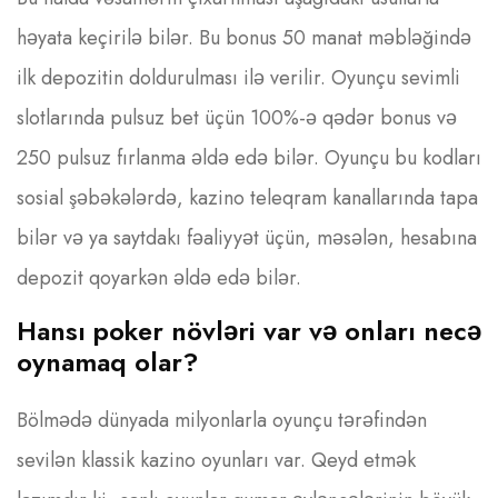
həyata keçirilə bilər. Bu bonus 50 manat məbləğində
ilk depozitin doldurulması ilə verilir. Oyunçu sevimli
slotlarında pulsuz bet üçün 100%-ə qədər bonus və
250 pulsuz fırlanma əldə edə bilər. Oyunçu bu kodları
sosial şəbəkələrdə, kazino teleqram kanallarında tapa
bilər və ya saytdakı fəaliyyət üçün, məsələn, hesabına
depozit qoyarkən əldə edə bilər.
Hansı poker növləri var və onları necə
oynamaq olar?
Bölmədə dünyada milyonlarla oyunçu tərəfindən
sevilən klassik kazino oyunları var. Qeyd etmək