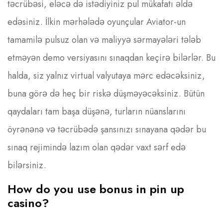
təcrübəsi, eləcə də istədiyiniz pul mükafatı əldə
edəsiniz. İlkin mərhələdə oyunçular Aviator-un
tamamilə pulsuz olan və maliyyə sərmayələri tələb
etməyən demo versiyasını sınaqdan keçirə bilərlər. Bu
halda, siz yalnız virtual valyutaya mərc edəcəksiniz,
buna görə də heç bir riskə düşməyəcəksiniz. Bütün
qaydaları tam başa düşənə, turların nüanslarını
öyrənənə və təcrübədə şansınızı sınayana qədər bu
sınaq rejimində lazım olan qədər vaxt sərf edə
bilərsiniz.
How do you use bonus in pin up
casino?